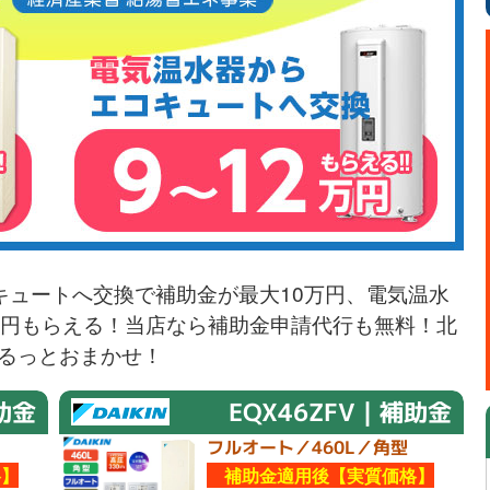
キュートへ交換で補助金が最大10万円、電気温水
万円もらえる！当店なら補助金申請代行も無料！北
るっとおまかせ！
助金
EQX46ZFV｜補助金
フルオート／460L／角型
】
補助金適用後【実質価格】