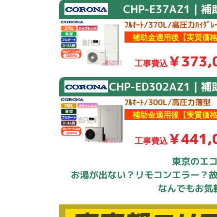
CHP-E37AZ1｜
ﾌﾙｵｰﾄ/370L/高圧力ﾊｲｸﾞﾚｰ
補助金適用後【実質価格
￥373,
工事費込
CHP-ED302AZ1｜
ﾌﾙｵｰﾄ/300L/高圧力薄型
補助金適用後【実質価格
￥441,
工事費込
東京のエ
お湯が出ない？リモコンエラー？
なんでもお気