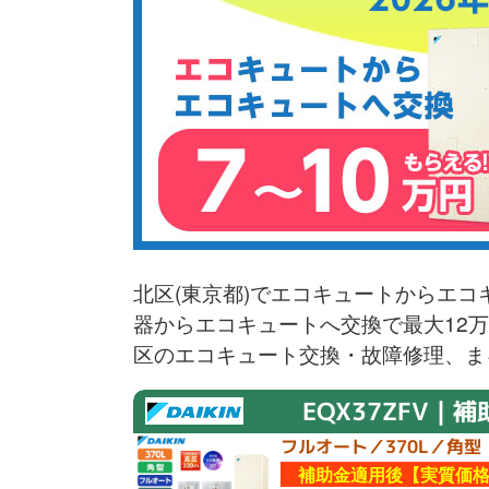
北区(東京都)でエコキュートからエコ
器からエコキュートへ交換で最大12
区のエコキュート交換・故障修理、ま
EQX37ZFV｜補
フルオート／370L／角型
補助金適用後【実質価格