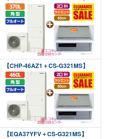
【CHP-46AZ1＋CS-G321MS】
【EQA37YFV＋CS-G321MS】