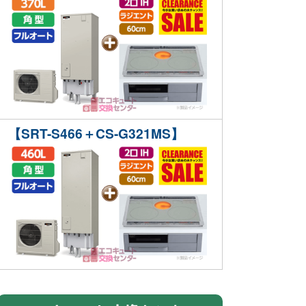
【SRT-S466＋CS-G321MS】