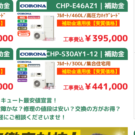
補助金
CHP-E46AZ1｜補助金
ﾄﾞ
ﾌﾙｵｰﾄ/460L/高圧力ﾊｲｸﾞﾚｰﾄﾞ
】
補助金適用後【実質価格】
000
￥395,000
工事費込
補助金
CHP-S30AY1-12｜補助金
ﾌﾙｵｰﾄ/300L/集合住宅用
】
補助金適用後【実質価格】
000
￥441,000
工事費込
コキュート最安値宣言！
故障かな？修理の値段は安い？交換の方がお得？
軽にご相談くださいませ！