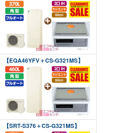
【EQA46YFV＋CS-G321MS】
【SRT-S376＋CS-G321MS】