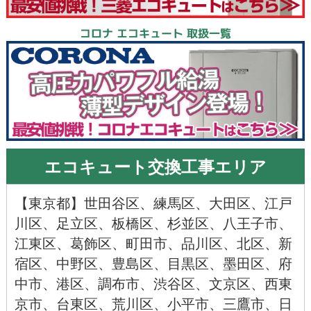
コロナ エコキュート 取扱一覧
エコキュート交換工事エリア
【
東京都
】
世田谷区
、
練馬区
、
大田区
、
江戸
川区
、
足立区
、
板橋区
、
杉並区
、
八王子市
、
江東区
、
葛飾区
、
町田市
、
品川区
、
北区
、
新
宿区
、
中野区
、
豊島区
、
目黒区
、
墨田区
、
府
中市
、
港区
、
調布市
、
渋谷区
、
文京区
、
西東
京市
、
台東区
、
荒川区
、
小平市
、
三鷹市
、
日