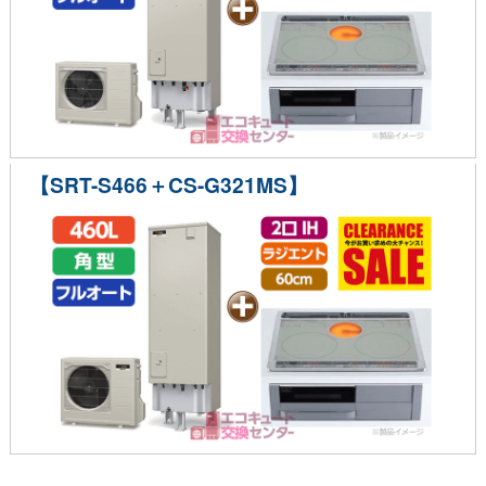
【SRT-S466＋CS-G321MS】