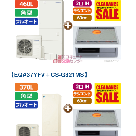
【EQA37YFV＋CS-G321MS】