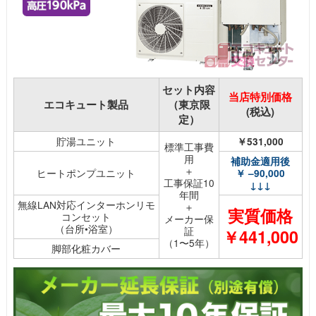
セット内容
当店特別価格
エコキュート製品
（東京限
(税込)
定）
貯湯ユニット
￥531,000
標準工事費
用
補助金適用後
＋
ヒートポンプユニット
￥ –90,000
工事保証10
↓↓↓
年間
無線LAN対応インターホンリモ
＋
実質価格
コンセット
メーカー保
（台所•浴室）
証
￥441,000
（1〜5年）
脚部化粧カバー