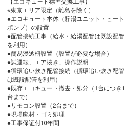
【エコキュート標準交換工事】
※東京エリア限定（離島を除く）
●エコキュート本体（貯湯ユニット・ヒート
ポンプ）の設置
●配管接続工事（給水・給湯配管は既設配管
を利用）
●簡易浸透枡設置（設置が必要な場合）
●試運転、エア抜き、操作説明
●循環追い炊き配管接続（循環追い炊き配管
は既設配管を利用）
●既存エコキュート撤去・処分（1台につき1
台まで）
●リモコン設置（2台まで）
●現場廃材・ゴミ処理
●工事保証付10年間