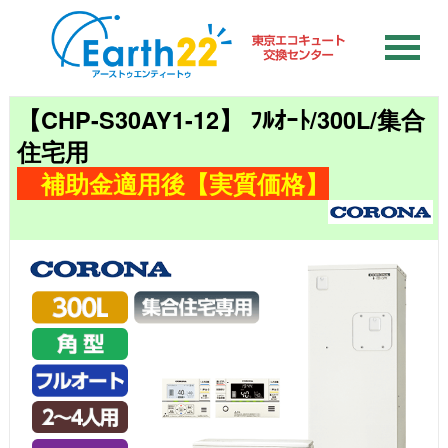
【CHP-S30AY1-12】 ﾌﾙｵｰﾄ/300L/集合
住宅用
補助金適用後【実質価格】