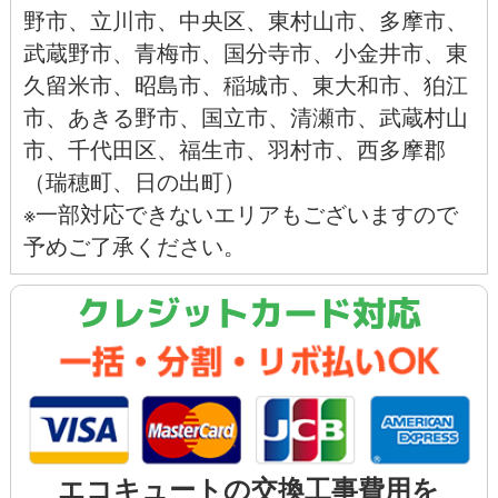
野市
、
立川市
、
中央区
、
東村山市
、
多摩市
、
武蔵野市
、
青梅市
、
国分寺市
、
小金井市
、
東
久留米市
、
昭島市
、
稲城市
、
東大和市
、
狛江
市
、
あきる野市
、
国立市
、
清瀬市
、
武蔵村山
市
、
千代田区
、
福生市
、
羽村市
、西多摩郡
（瑞穂町、日の出町）
※一部対応できないエリアもございますので
予めご了承ください。
クレジットカード対応
エコキュートの交換工事費用を