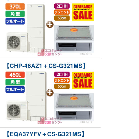
【CHP-46AZ1＋CS-G321MS】
【EQA37YFV＋CS-G321MS】