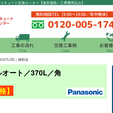
東京エコキュート交換センター【激安価格／工事費用込み】
無料相談TEL（9:00～19:00／年中無休）
0120-005-17
工事の流れ
交換工事例
お客様
Flow
Case
Voi
NSU37LQS｜補助金
フルオート／370L／角
格】