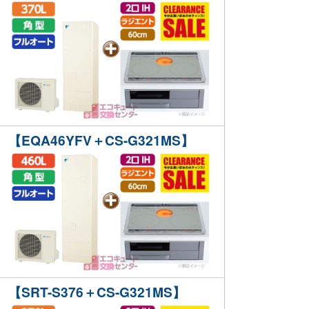
【EQA46YFV＋CS-G321MS】
【SRT-S376＋CS-G321MS】