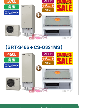
【SRT-S466＋CS-G321MS】