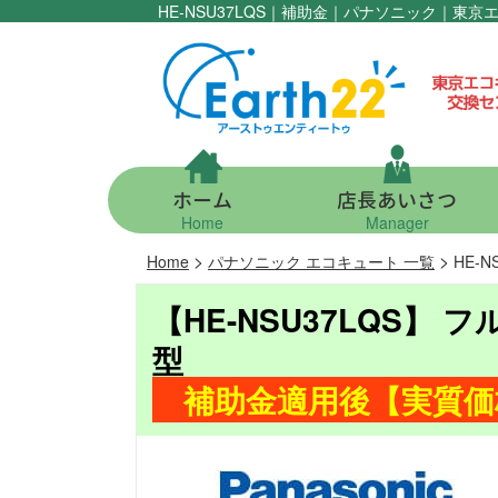
HE-NSU37LQS｜補助金｜パナソニック｜
ホーム
店長あいさつ
Home
Manager
>
>
Home
パナソニック エコキュート 一覧
HE-
【HE-NSU37LQS】 
型
補助金適用後【実質価