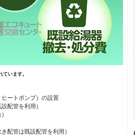
れています。
・ヒートポンプ）の設置
既設配管を利用）
合）
炊き配管は既設配管を利用）