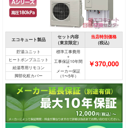
セット内容
当店特別価格
エコキュート製品
（東京限定）
(税込)
貯湯ユニット
標準工事費用
＋
ヒートポンプユニット
工事保証10年間
￥370,000
＋
給湯専用リモコン
メーカー保証
脚部化粧カバー
（1〜5年）