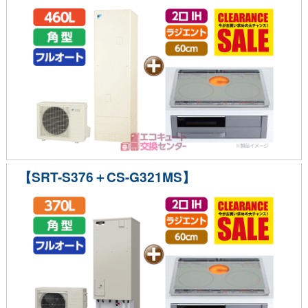
【SRT-S376＋CS-G321MS】