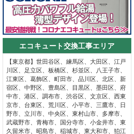
エコキュート交換工事エリア
【
東京都
】
世田谷区
、
練馬区
、
大田区
、
江戸
川区
、
足立区
、
板橋区
、
杉並区
、
八王子市
、
江東区
、
葛飾区
、
町田市
、
品川区
、
北区
、
新
宿区
、
中野区
、
豊島区
、
目黒区
、
墨田区
、
府
中市
、
港区
、
調布市
、
渋谷区
、
文京区
、
西東
京市
、
台東区
、
荒川区
、
小平市
、
三鷹市
、
日
野市
、
立川市
、
中央区
、
東村山市
、
多摩市
、
武蔵野市
、
青梅市
、
国分寺市
、
小金井市
、
東
久留米市
、
昭島市
、
稲城市
、
東大和市
、
狛江