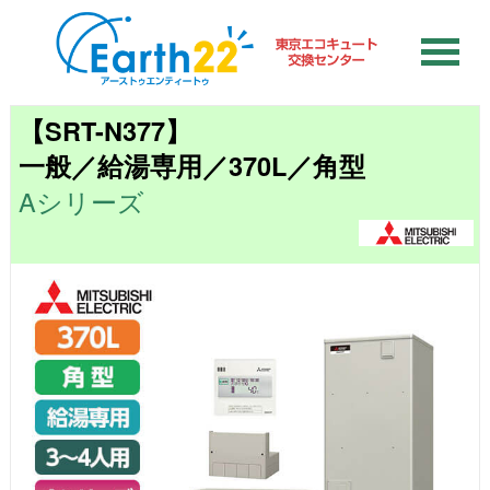
【SRT-N377】
一般／給湯専用／370L／角型
Aシリーズ