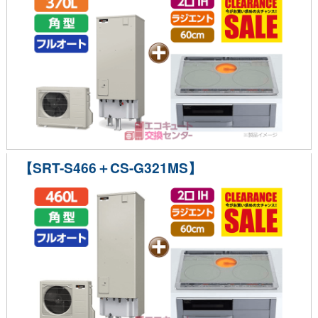
【SRT-S466＋CS-G321MS】