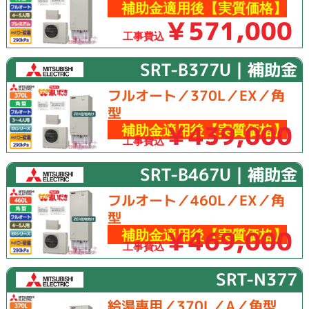
補助金適用後【実質価格】
￥571,000
工事費込
SRT-B377U｜補助金
フルオート／370L／EX／角
型
￥439,000
補助金適用後【実質価格】
工事費込
SRT-B467U｜補助金
フルオート／460L／EX／角
型
￥469,000
補助金適用後【実質価格】
工事費込
SRT-N377
給湯専用／370L／A／角型