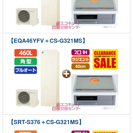
【EQA46YFV＋CS-G321MS】
【SRT-S376＋CS-G321MS】