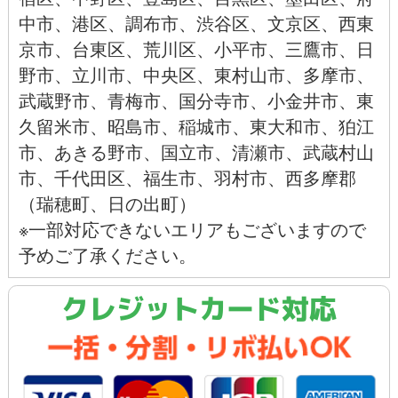
中市
、
港区
、
調布市
、
渋谷区
、
文京区
、
西東
京市
、
台東区
、
荒川区
、
小平市
、
三鷹市
、
日
野市
、
立川市
、
中央区
、
東村山市
、
多摩市
、
武蔵野市
、
青梅市
、
国分寺市
、
小金井市
、
東
久留米市
、
昭島市
、
稲城市
、
東大和市
、
狛江
市
、
あきる野市
、
国立市
、
清瀬市
、
武蔵村山
市
、
千代田区
、
福生市
、
羽村市
、西多摩郡
（瑞穂町、日の出町）
※一部対応できないエリアもございますので
予めご了承ください。
クレジットカード対応