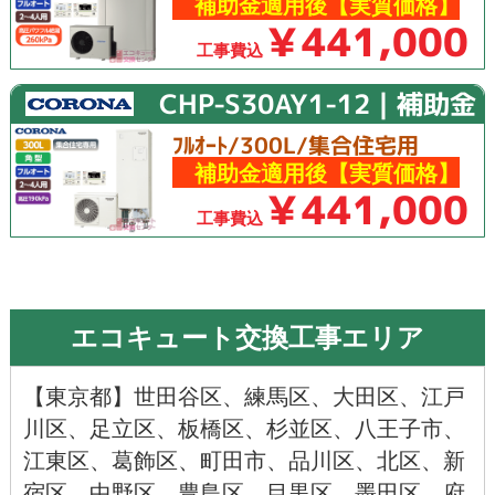
補助金適用後【実質価格】
￥441,000
工事費込
CHP-S30AY1-12｜補助金
ﾌﾙｵｰﾄ/300L/集合住宅用
補助金適用後【実質価格】
￥441,000
工事費込
エコキュート交換工事エリア
【
東京都
】
世田谷区
、
練馬区
、
大田区
、
江戸
川区
、
足立区
、
板橋区
、
杉並区
、
八王子市
、
江東区
、
葛飾区
、
町田市
、
品川区
、
北区
、
新
宿区
、
中野区
、
豊島区
、
目黒区
、
墨田区
、
府